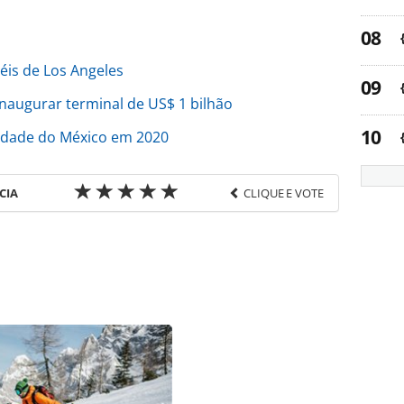
éis de Los Angeles
naugurar terminal de US$ 1 bilhão
Cidade do México em 2020
CIA
CLIQUE E VOTE
favor utilize o link
ria/inauguracoes/2019/11/kimpton-hotels-volta-a-
cia_168858.html ou as ferramentas oferecidas na
pela PANROTAS Editora é protegido pela legislação
ão reproduza o conteúdo sem autorização da
tas.com.br).