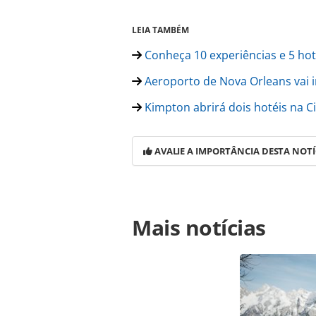
LEIA TAMBÉM
Conheça 10 experiências e 5 hot
Aeroporto de Nova Orleans vai i
Kimpton abrirá dois hotéis na 
AVALIE A IMPORTÂNCIA DESTA NOTÍ
Para compartilhar esse conteúdo, por 
Mais notícias
https://www.panrotas.com.br/hotela
nova-orleans-apos-15-anos-de-ausen
página. Todo o conteúdo produzido 
brasileira sobre direito autoral. N
PANROTAS Editora (copyright@panro