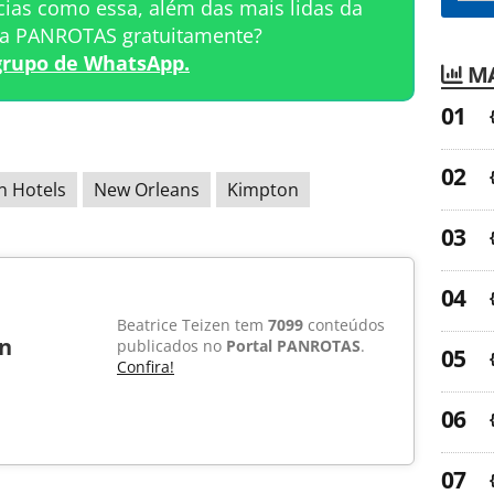
cias como essa, além das mais lidas da
ta PANROTAS gratuitamente?
grupo de WhatsApp.
MA
n Hotels
New Orleans
Kimpton
Beatrice Teizen tem
7099
conteúdos
en
publicados no
Portal PANROTAS
.
Confira!