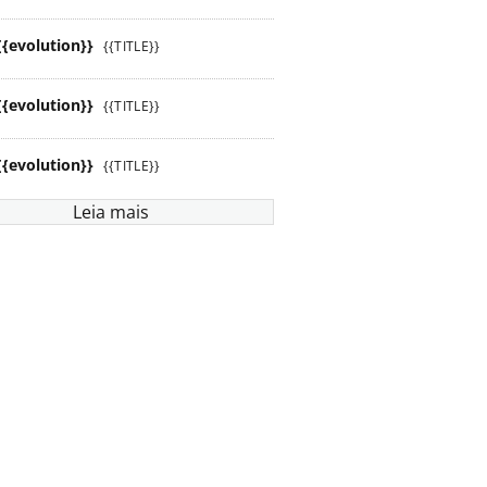
{{evolution}}
{{TITLE}}
{{evolution}}
{{TITLE}}
{{evolution}}
{{TITLE}}
Leia mais