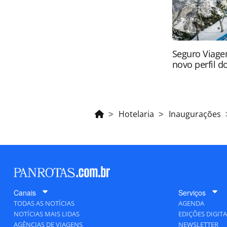
Seguro Viage
novo perfil do
Hotelaria
Inaugurações
Canais
Serviços
TODAS AS NOTÍCIAS
AGENDA
NOTÍCIAS MAIS LIDAS
EDIÇÕES DIGITA
AGÊNCIAS DE VIAGENS
NEWSLETTER