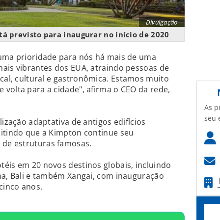
Divulgação
á previsto para inaugurar no início de 2020
 uma prioridade para nós há mais de uma
mais vibrantes dos EUA, atraindo pessoas de
al, cultural e gastronômica. Estamos muito
volta para a cidade", afirma o CEO da rede,
As p
seu 
lização adaptativa de antigos edifícios
mitindo que a Kimpton continue seu
de estruturas famosas.
éis em 20 novos destinos globais, incluindo
na, Bali e também Xangai, com inauguração
cinco anos.