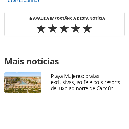
Hotel (Espanha)
AVALIE A IMPORTÂNCIA DESTA NOTÍCIA
Para compartilhar esse conteúdo, por favor utilize o link
Mais notícias
https://www.panrotas.com.br/hotelaria/inauguracoes/2023
bunyola-hotel-de-richard-branson-abre-em-
maiorca_197702.html ou as ferramentas oferecidas na
Playa Mujeres: praias
página. Todo o conteúdo produzido pela PANROTAS
exclusivas, golfe e dois resorts
Editora é protegido pela legislação brasileira sobre direito
de luxo ao norte de Cancún
autoral. Não reproduza o conteúdo sem autorização da
PANROTAS Editora (copyright@panrotas.com.br).