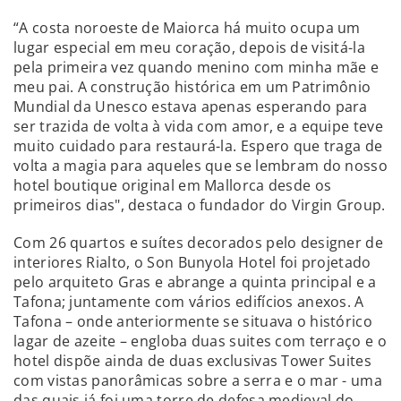
“A costa noroeste de Maiorca há muito ocupa um
lugar especial em meu coração, depois de visitá-la
pela primeira vez quando menino com minha mãe e
meu pai. A construção histórica em um Patrimônio
Mundial da Unesco estava apenas esperando para
ser trazida de volta à vida com amor, e a equipe teve
muito cuidado para restaurá-la. Espero que traga de
volta a magia para aqueles que se lembram do nosso
hotel boutique original em Mallorca desde os
primeiros dias", destaca o fundador do Virgin Group.
Com 26 quartos e suítes decorados pelo designer de
interiores Rialto, o Son Bunyola Hotel foi projetado
pelo arquiteto Gras e abrange a quinta principal e a
Tafona; juntamente com vários edifícios anexos. A
Tafona – onde anteriormente se situava o histórico
lagar de azeite – engloba duas suites com terraço e o
hotel dispõe ainda de duas exclusivas Tower Suites
com vistas panorâmicas sobre a serra e o mar - uma
das quais já foi uma torre de defesa medieval do