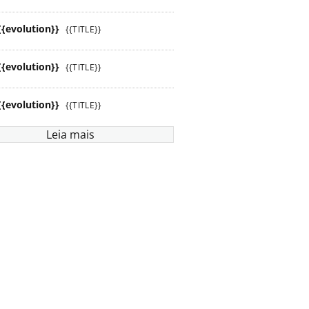
{{evolution}}
{{TITLE}}
{{evolution}}
{{TITLE}}
{{evolution}}
{{TITLE}}
Leia mais