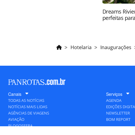
Dreams Rivier
perfeitas para
Hotelaria
Inaugurações
Canais
Serviços
TODAS AS NOTÍCIAS
AGENDA
NOTÍCIAS MAIS LIDAS
EDIÇÕES DIGITA
AGÊNCIAS DE VIAGENS
NEWSLETTER
AVIAÇÃO
BOM REPORT
BLOGOSFERA
DESTINOS