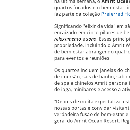
na última semana, o
Amrit Ocea
quartos focados em bem-estar, inc
faz parte da coleção
Preferred Ho
Significando "elixir da vida" em s
enraizado em cinco pilares de b
relaxamento
e
sono
. Esses princí
propriedade, incluindo o Amrit W
de bem-estar abrangendo quatro 
para eventos e reuniões.
Os quartos incluem janelas do ch
de imersão, sais de banho, sabon
de spa e chinelos Amrit personali
de ioga, minibares e acesso a ati
"Depois de muita expectativa, e
nossas portas e convidar visitan
verdadeira fusão de bem-estar e 
geral do Amrit Ocean Resort, Reg