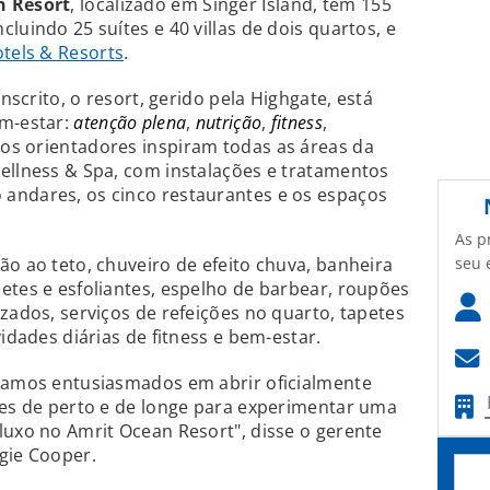
n Resort
, localizado em Singer Island, tem 155
luindo 25 suítes e 40 villas de dois quartos, e
tels & Resorts
.
ânscrito, o resort, gerido pela Highgate, está
em-estar:
atenção plena
,
nutrição
,
fitness
,
pios orientadores inspiram todas as áreas da
ellness & Spa, com instalações e tratamentos
andares, os cinco restaurantes e os espaços
As p
seu 
ão ao teto, chuveiro de efeito chuva, banheira
etes e esfoliantes, espelho de barbear, roupões
zados, serviços de refeições no quarto, tapetes
vidades diárias de fitness e bem-estar.
stamos entusiasmados em abrir oficialmente
tes de perto e de longe para experimentar uma
luxo no Amrit Ocean Resort", disse o gerente
gie Cooper.