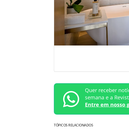
Quer receber notí
semana e a Revis
Entre em nosso 
TÓPICOS RELACIONADOS