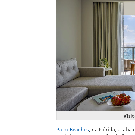
Visi
Palm Beaches
, na Flórida, acaba