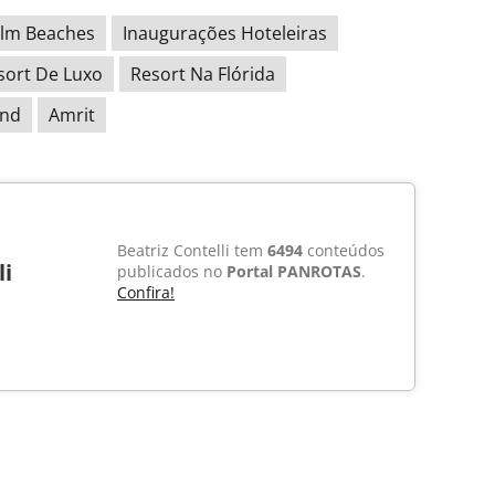
lm Beaches
Inaugurações Hoteleiras
sort De Luxo
Resort Na Flórida
and
Amrit
Beatriz Contelli tem
6494
conteúdos
li
publicados no
Portal PANROTAS
.
Confira!