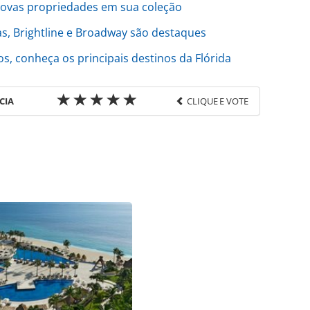
novas propriedades em sua coleção
as, Brightline e Broadway são destaques
s, conheça os principais destinos da Flórida
CIA
CLIQUE E VOTE
favor utilize o link
aria/inauguracoes/2024/06/palm-beaches-ganha-
m-estar-amrit-ocean_206000.html ou as
Todo o conteúdo produzido pela PANROTAS Editora
ra sobre direito autoral. Não reproduza o conteúdo
ra (copyright@panrotas.com.br).