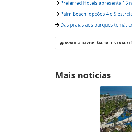
Preferred Hotels apresenta 15 
Palm Beach: opções 4 e 5 estrel
Das praias aos parques temático
AVALIE A IMPORTÂNCIA DESTA NOTÍ
Para compartilhar esse conteúdo, por 
Mais notícias
https://www.panrotas.com.br/hotel
novo-resort-com-foco-em-luxo-e-be
ferramentas oferecidas na página. 
é protegido pela legislação brasilei
sem autorização da PANROTAS Edito