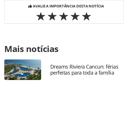
AVALIE A IMPORTÂNCIA DESTA NOTÍCIA
Para compartilhar esse conteúdo, por favor utilize o link
Mais notícias
https://www.panrotas.com.br/hotelaria/inauguracoes/2024
resorts-inaugura-porto-alto-resort-em-ipojuca-
pe_211762.html ou as ferramentas oferecidas na página.
Todo o conteúdo produzido pela PANROTAS Editora é
Dreams Riviera Cancun: férias
perfeitas para toda a família
protegido pela legislação brasileira sobre direito autoral.
Não reproduza o conteúdo sem autorização da PANROTAS
Editora (copyright@panrotas.com.br).