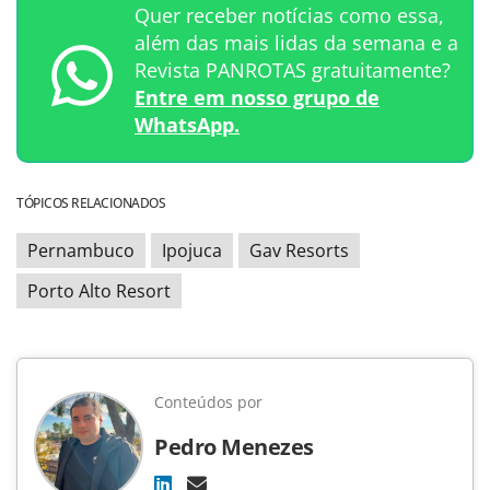
Quer receber notícias como essa,
além das mais lidas da semana e a
Revista PANROTAS gratuitamente?
Entre em nosso grupo de
WhatsApp.
TÓPICOS RELACIONADOS
Pernambuco
Ipojuca
Gav Resorts
Porto Alto Resort
Conteúdos por
Pedro Menezes