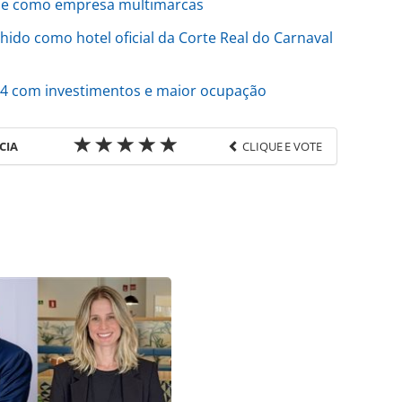
ase como empresa multimarcas
lhido como hotel oficial da Corte Real do Carnaval
24 com investimentos e maior ocupação
CIA
CLIQUE E VOTE
favor utilize o link
ria/inauguracoes/2025/06/tru-by-hilton-abre-as-
u as ferramentas oferecidas na página. Todo o
itora é protegido pela legislação brasileira sobre
onteúdo sem autorização da PANROTAS Editora