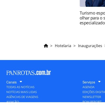
Turismo espo
olhar para o
especializado
Hotelaria
Inaugurações
Canais
Serviços
TODAS AS NOTÍCIAS
AGENDA
NOTÍCIAS MAIS LIDAS
EDIÇÕES DIGITA
AGÊNCIAS DE VIAGENS
NEWSLETTER
AVIAÇÃO
BOM REPORT