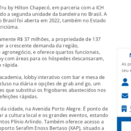
Tru by Hilton Chapecó, em parceria com a ICH
do a segunda unidade da bandeira no Brasil.
A
 Brasil foi aberta em 2022, também no Estado
Criciúma.
mente R$ 37 milhões, a propriedade de 137
der a crescente demanda da região,
agronegócio, e oferece quartos funcionais,
bby com áreas para os hóspedes descansaram,
As p
 rápida.
seu 
academia, lobby interativo com bar e mesa de
cluso na diária e opções de grab and go, um
es que substitui os frigobares abastecidos nos
feições rápidas.
 da cidade, na Avenida Porto Alegre. É ponto de
r a cultura local e os grandes eventos, estando
entos Plínio Arlindo. Também oferece acesso a
porto Serafim Enoss Bertaso (XAP), situado a