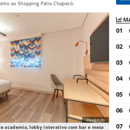
óximo ao Shopping Pátio Chapecó.
MA
Divulgação
ce academia, lobby interativo com bar e mesa