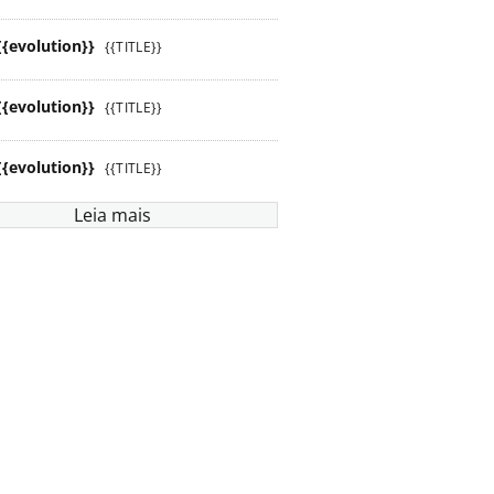
{{evolution}}
{{TITLE}}
{{evolution}}
{{TITLE}}
{{evolution}}
{{TITLE}}
Leia mais