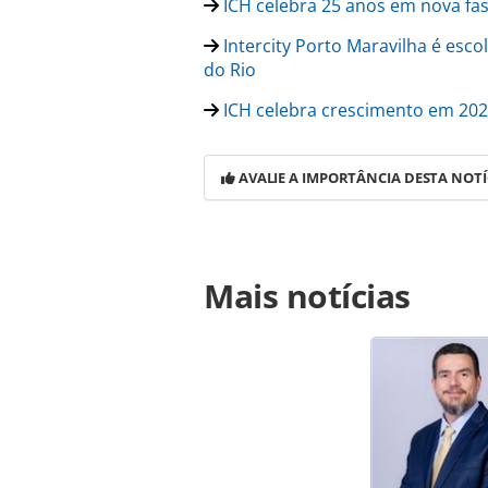
ICH celebra 25 anos em nova f
Intercity Porto Maravilha é esco
do Rio
ICH celebra crescimento em 20
AVALIE A IMPORTÂNCIA DESTA NOTÍ
Para compartilhar esse conteúdo, por 
Mais notícias
https://www.panrotas.com.br/hotela
portas-em-chapeco-sc_218783.html o
conteúdo produzido pela PANROTAS Ed
direito autoral. Não reproduza o c
(copyright@panrotas.com.br).