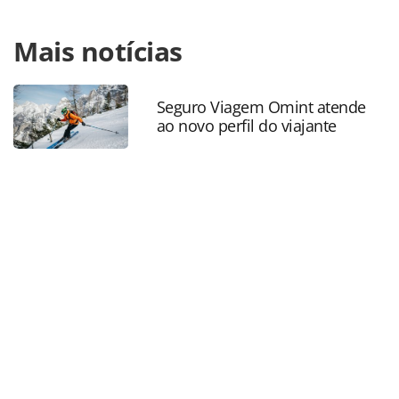
Para compartilhar esse conteúdo, por favor utilize o link
Mais notícias
https://www.panrotas.com.br/hotelaria/inauguracoes/2026
destaca-novidades-e-inauguracoes-no-mexico-durante-
wtm-2026_227763.html ou as ferramentas oferecidas na
página. Todo o conteúdo produzido pela PANROTAS
Seguro Viagem Omint atende
ao novo perfil do viajante
Editora é protegido pela legislação brasileira sobre direito
autoral. Não reproduza o conteúdo sem autorização da
PANROTAS Editora (copyright@panrotas.com.br).