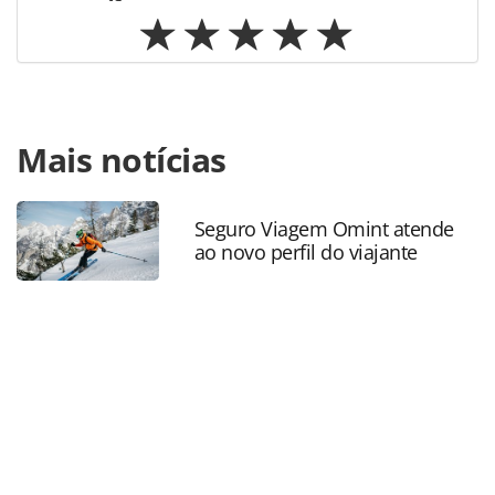
Para compartilhar esse conteúdo, por favor utilize o link
Mais notícias
https://www.panrotas.com.br/hotelaria/investimentos/2018
suites-congonhas-sp-supera-metas-e-anuncia-
retrofit_154606.html ou as ferramentas oferecidas na
página. Todo o conteúdo produzido pela PANROTAS
Seguro Viagem Omint atende
ao novo perfil do viajante
Editora é protegido pela legislação brasileira sobre direito
autoral. Não reproduza o conteúdo sem autorização da
PANROTAS Editora (copyright@panrotas.com.br).