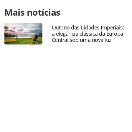
Para compartilhar esse conteúdo, por favor utilize o link
Mais notícias
https://www.panrotas.com.br/hotelaria/investimentos/2025
accor-e-pollo-engenharia-anunciam-construcao-de-hotel-
ibis-em-varginha-mg_219081.html ou as ferramentas
Outono das Cidades Imperiais:
oferecidas na página. Todo o conteúdo produzido pela
a elegância clássica da Europa
PANROTAS Editora é protegido pela legislação brasileira
Central sob uma nova luz
sobre direito autoral. Não reproduza o conteúdo sem
autorização da PANROTAS Editora
(copyright@panrotas.com.br).