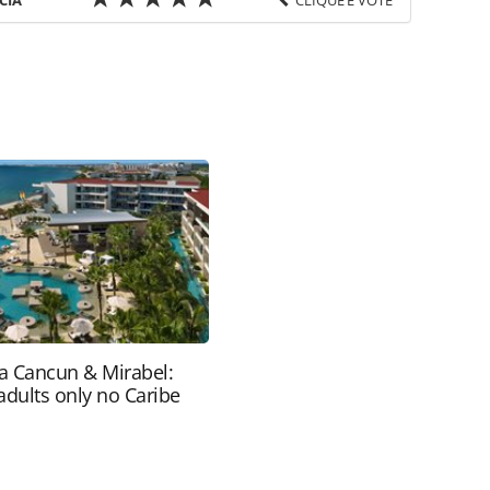
CIA
CLIQUE E VOTE
favor utilize o link
aria/mercado/2019/12/salvador-tem-ocupacao-
tinos_170152.html ou as ferramentas oferecidas na
pela PANROTAS Editora é protegido pela legislação
ão reproduza o conteúdo sem autorização da
tas.com.br).
ra Cancun & Mirabel:
adults only no Caribe