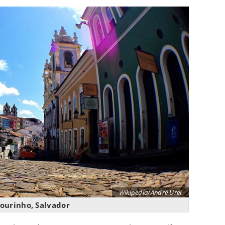
Wikipedia/André Urel
lourinho, Salvador