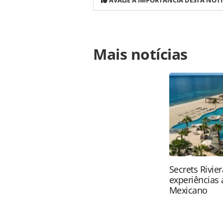
AVALIE A IMPORTÂNCIA DESTA NOTÍ
Para compartilhar esse conteúdo, por 
Mais notícias
https://www.panrotas.com.br/hotel
total-no-fim-de-ano-veja-outros-des
página. Todo o conteúdo produzido 
brasileira sobre direito autoral. N
PANROTAS Editora (copyright@panro
Secrets Rivie
experiências 
Mexicano