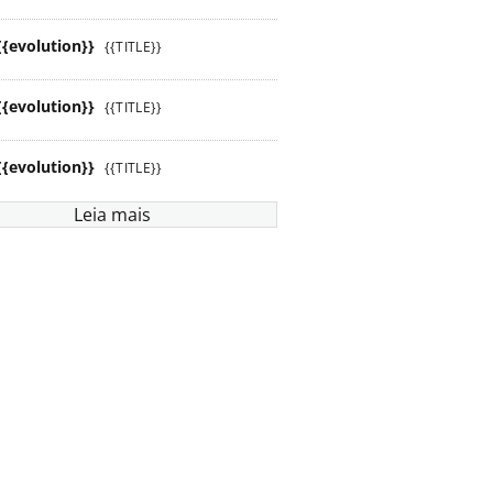
{{evolution}}
{{TITLE}}
{{evolution}}
{{TITLE}}
{{evolution}}
{{TITLE}}
Leia mais