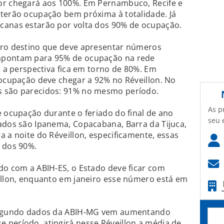
or chegará aos 100%. Em Pernambuco, Recife e
 terão ocupação bem próxima à totalidade. Já
canas estarão por volta dos 90% de ocupação.
tro destino que deve apresentar números
apontam para 95% de ocupação na rede
, a perspectiva fica em torno de 80%. Em
 ocupação deve chegar a 92% no Réveillon. No
s são parecidos: 91% no mesmo período.
As p
e ocupação durante o feriado do final de ano
seu 
ados são Ipanema, Copacabana, Barra da Tijuca,
a a noite do Réveillon, especificamente, essas
 dos 90%.
do com a ABIH-ES, o Estado deve ficar com
eillon, enquanto em janeiro esse número está em
 segundo dados da ABIH-MG vem aumentando
 período, atingirá nesse Réveillon a média de