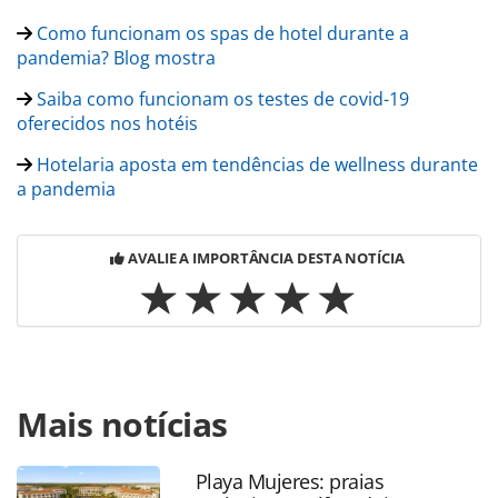
Como funcionam os spas de hotel durante a
pandemia? Blog mostra
Saiba como funcionam os testes de covid-19
oferecidos nos hotéis
Hotelaria aposta em tendências de wellness durante
a pandemia
AVALIE A IMPORTÂNCIA DESTA NOTÍCIA
Para compartilhar esse conteúdo, por favor utilize o link
Mais notícias
https://www.panrotas.com.br/hotelaria/mercado/2021/05/t
remoto-contribui-na-retomada-da-hotelaria-avalia-
blog_181258.html ou as ferramentas oferecidas na página.
Playa Mujeres: praias
Todo o conteúdo produzido pela PANROTAS Editora é