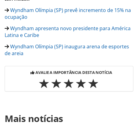
Wyndham Olímpia (SP) prevê incremento de 15% na
ocupação
Wyndham apresenta novo presidente para América
Latina e Caribe
Wyndham Olímpia (SP) inaugura arena de esportes
de areia
AVALIE A IMPORTÂNCIA DESTA NOTÍCIA
Para compartilhar esse conteúdo, por favor utilize o link
Mais notícias
https://www.panrotas.com.br/hotelaria/mercado/2023/01
olimpia-fecha-2022-com-alta-em-diaria-media-e-no-
revpar_194300.html ou as ferramentas oferecidas na
Secrets The Vine Cancun:
página. Todo o conteúdo produzido pela PANROTAS