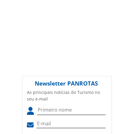
sofisticação à beira-mar na
Editora é protegido pela legislação brasileira sobre direito
Zona Hoteleira
autoral. Não reproduza o conteúdo sem autorização da
PANROTAS Editora (copyright@panrotas.com.br).
Newsletter
PANROTAS
As principais notícias do Turismo no
seu e-mail