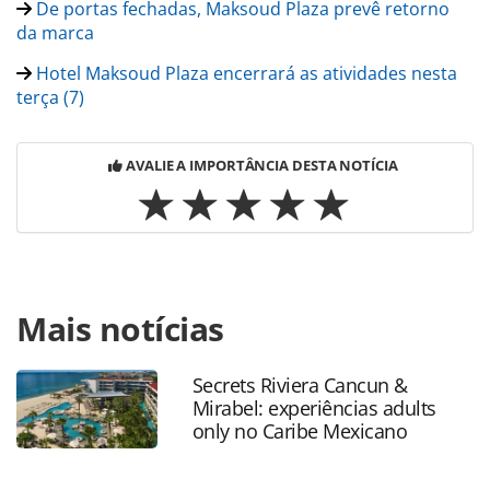
De portas fechadas, Maksoud Plaza prevê retorno
da marca
Hotel Maksoud Plaza encerrará as atividades nesta
terça (7)
AVALIE A IMPORTÂNCIA DESTA NOTÍCIA
Para compartilhar esse conteúdo, por favor utilize o link
Mais notícias
https://www.panrotas.com.br/hotelaria/mercado/2023/05/
maksoud-esta-de-volta-a-hotelaria_196485.html ou as
ferramentas oferecidas na página. Todo o conteúdo
Secrets Riviera Cancun &
produzido pela PANROTAS Editora é protegido pela
Mirabel: experiências adults
legislação brasileira sobre direito autoral. Não reproduza o
only no Caribe Mexicano
conteúdo sem autorização da PANROTAS Editora
(copyright@panrotas.com.br).