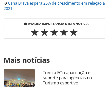
Cana Brava espera 25% de crescimento em relação a
2021
AVALIE A IMPORTÂNCIA DESTA NOTÍCIA
Para compartilhar esse conteúdo, por favor utilize o link
Mais notícias
https://www.panrotas.com.br/hotelaria/mercado/2024/04/
brava-anuncia-duas-novas-executivas-de-vendas-para-o-
centro-oeste_205085.html ou as ferramentas oferecidas na
Turista FC: capacitação e
página. Todo o conteúdo produzido pela PANROTAS
suporte para agências no
Editora é protegido pela legislação brasileira sobre direito
Turismo esportivo
autoral. Não reproduza o conteúdo sem autorização da
PANROTAS Editora (copyright@panrotas.com.br).