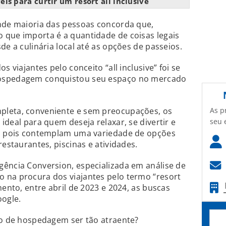
is para curtir um resort all inclusive
ande maioria das pessoas concorda que,
 que importa é a quantidade de coisas legais
de a culinária local até as opções de passeios.
s viajantes pelo conceito “all inclusive” foi se
hospedagem conquistou seu espaço no mercado
As p
pleta, conveniente e sem preocupações, os
seu 
ideal para quem deseja relaxar, se divertir e
s, pois contemplam uma variedade de opções
restaurantes, piscinas e atividades.
gência Conversion, especializada em análise de
 na procura dos viajantes pelo termo “resort
mento, entre abril de 2023 e 2024, as buscas
ogle.
lo de hospedagem ser tão atraente?