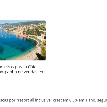
favor utilize o link
ria/mercado/2024/05/buscas-por-resort-all-
undo-estudo_205573.html ou as ferramentas
údo produzido pela PANROTAS Editora é protegido
eito autoral. Não reproduza o conteúdo sem
copyright@panrotas.com.br).
rceiros para a Côte
campanha de vendas em
scas por "resort all inclusive" crescem 6,3% em 1 ano, seg