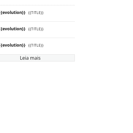
{{evolution}}
{{TITLE}}
{{evolution}}
{{TITLE}}
{{evolution}}
{{TITLE}}
Leia mais