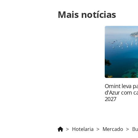
Para compartilhar esse conteúdo, por 
Mais notícias
https://www.panrotas.com.br/hotela
inclusive-crescem-63-em-1-ano-seg
oferecidas na página. Todo o conte
pela legislação brasileira sobre dir
autorização da PANROTAS Editora (
Omint leva pa
d'Azur com 
2027
Hotelaria
Mercado
Bu