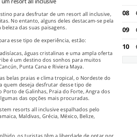
 um resort all inclusive
tino para desfrutar de um resort all inclusive,
itas. No entanto, alguns deles destacam-se pela
a beleza das suas paisagens.
ara esse tipo de experiência, estão:
adisíacas, águas cristalinas e uma ampla oferta
Caribe é um destino dos sonhos para muitos
Cancún, Punta Cana e Riviera Maya.
s belas praias e clima tropical, o Nordeste do
ra quem deseja desfrutar desse tipo de
Porto de Galinhas, Praia do Forte, Angra dos
 algumas das opções mais procuradas.
istem resorts all inclusive espalhados pelo
maica, Maldivas, Grécia, México, Belize,
hido, os turistas têm a liberdade de optar por