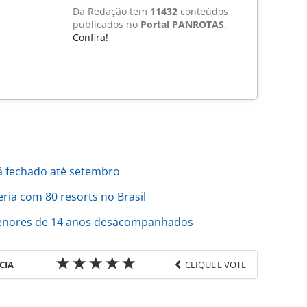
Da Redação tem
11432
conteúdos
publicados no
Portal PANROTAS
.
Confira!
á fechado até setembro
ia com 80 resorts no Brasil
enores de 14 anos desacompanhados
CIA
CLIQUE E VOTE