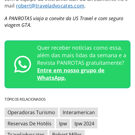
mail
robert@traveladvocates.com
.
A PANROTAS viaja a convite da US Travel e com seguro
viagem GTA.
Quer receber notícias como essa,
além das mais lidas da semana e a
Revista PANROTAS gratuitamente?
Entre em nosso grupo de
WhatsApp.
TÓPICOS RELACIONADOS
Operadoras Turismo
Interamerican
Reservas De Hotéis
Ipw
Ipw 2024
Traveladvocates
Robert Miller