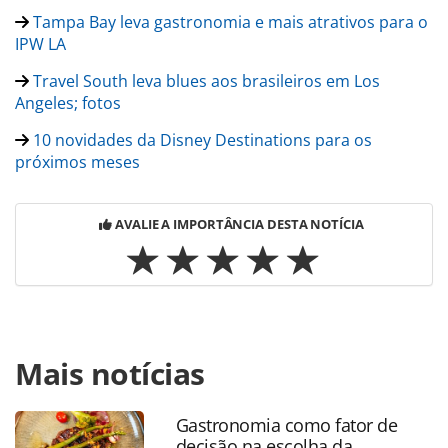
Tampa Bay leva gastronomia e mais atrativos para o
IPW LA
Travel South leva blues aos brasileiros em Los
Angeles; fotos
10 novidades da Disney Destinations para os
próximos meses
AVALIE A IMPORTÂNCIA DESTA NOTÍCIA
Para compartilhar esse conteúdo, por favor utilize o link
Mais notícias
https://www.panrotas.com.br/hotelaria/mercado/2024/05/t
firma-parceria-com-interamerican-para-atender-
brasil_205380.html ou as ferramentas oferecidas na
Gastronomia como fator de
página. Todo o conteúdo produzido pela PANROTAS
decisão na escolha da