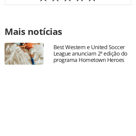
Para compartilhar esse conteúdo, por favor utilize o link
Mais notícias
https://www.panrotas.com.br/hotelaria/mercado/2026/04/v
nevado-ski-resort-divulga-novidades-para-a-temporada-
2026-durante-evento-em-sp_228116.html ou as
Best Western e United Soccer
ferramentas oferecidas na página. Todo o conteúdo
League anunciam 2ª edição do
produzido pela PANROTAS Editora é protegido pela
programa Hometown Heroes
legislação brasileira sobre direito autoral. Não reproduza o
conteúdo sem autorização da PANROTAS Editora
(copyright@panrotas.com.br).