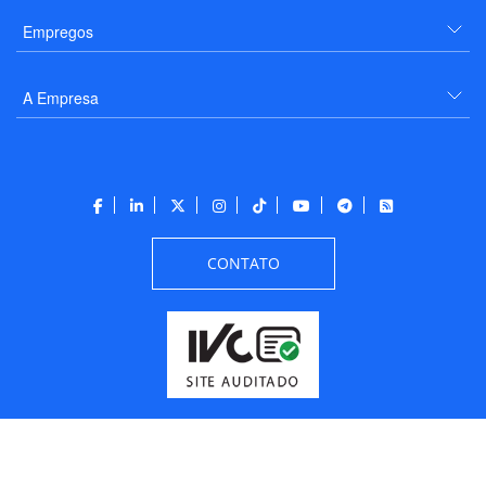
Empregos
A Empresa
CONTATO
Todos os direitos reservados a PANROTAS Editora - Ver.
Friday, August 7, 2026
6:09:15 PM -03:00:00 - Builder 2026.6.2.1
/ Layout
205df0c0b694a693290208d10d1a485b