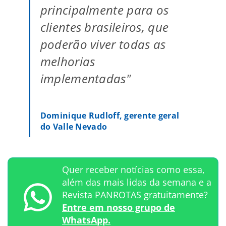
principalmente para os
clientes brasileiros, que
poderão viver todas as
melhorias
implementadas"
Dominique Rudloff, gerente geral
do Valle Nevado
Quer receber notícias como essa,
além das mais lidas da semana e a
Revista PANROTAS gratuitamente?
Entre em nosso grupo de
WhatsApp.