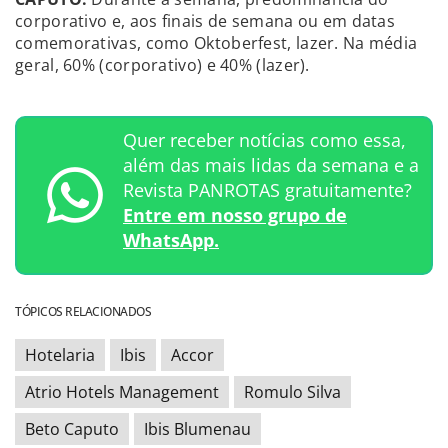
corporativo e, aos finais de semana ou em datas
comemorativas, como Oktoberfest, lazer. Na média
geral, 60% (corporativo) e 40% (lazer).
Quer receber notícias como essa,
além das mais lidas da semana e a
Revista PANROTAS gratuitamente?
Entre em nosso grupo de
WhatsApp.
TÓPICOS RELACIONADOS
Hotelaria
Ibis
Accor
Atrio Hotels Management
Romulo Silva
Beto Caputo
Ibis Blumenau