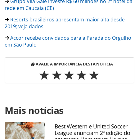
Grupo Vila Galé investe R$ 60 milhões no 2º hotel da
rede em Caucaia (CE)
Resorts brasileiros apresentam maior alta desde
2019; veja dados
Accor recebe convidados para a Parada do Orgulho
em São Paulo
AVALIE A IMPORTÂNCIA DESTA NOTÍCIA
Para compartilhar esse conteúdo, por favor utilize o link
Mais notícias
https://www.panrotas.com.br/hotelaria/parcerias/2023/06/
ganha-ganha-de-atrio-e-accor-completa-20-anos-com-
mais-projetos_197399.html ou as ferramentas oferecidas
Best Western e United Soccer
na página. Todo o conteúdo produzido pela PANROTAS
League anunciam 2ª edição do
Editora é protegido pela legislação brasileira sobre direito