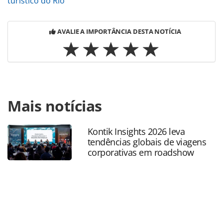
turístico do Rio
AVALIE A IMPORTÂNCIA DESTA NOTÍCIA
Para compartilhar esse conteúdo, por favor utilize o link
Mais notícias
https://www.panrotas.com.br/hotelaria/parcerias/2023/12/
nacional-rj-se-torna-parceiro-do-circuito-brasileiro-de-
futevolei_201574.html ou as ferramentas oferecidas na
Kontik Insights 2026 leva
página. Todo o conteúdo produzido pela PANROTAS
tendências globais de viagens
Editora é protegido pela legislação brasileira sobre direito
corporativas em roadshow
autoral. Não reproduza o conteúdo sem autorização da
PANROTAS Editora (copyright@panrotas.com.br).