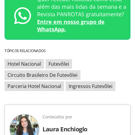
além das mais lidas da semana e a
Revista PANROTAS gratuitamente?
Entre em nosso grupo de
WhatsApp.
TÓPICOS RELACIONADOS
Hotel Nacional
Futevôlei
Circuito Brasileiro De Futevôlei
Parceria Hotel Nacional
Ingressos Futevôlei
Conteúdos por
Laura Enchioglo