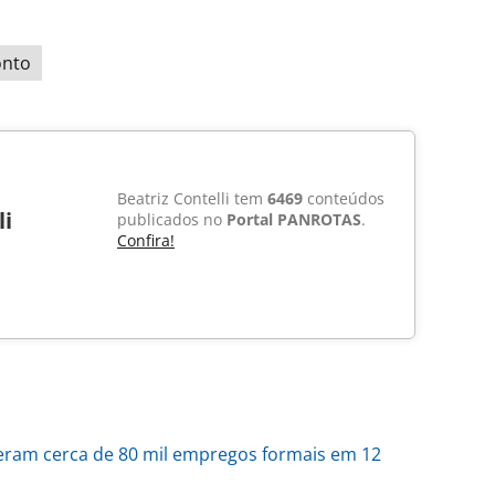
onto
Beatriz Contelli tem
6469
conteúdos
li
publicados no
Portal PANROTAS
.
Confira!
geram cerca de 80 mil empregos formais em 12