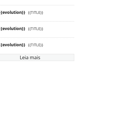
{{evolution}}
{{TITLE}}
{{evolution}}
{{TITLE}}
{{evolution}}
{{TITLE}}
Leia mais