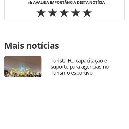
AVALIE A IMPORTÂNCIA DESTA NOTÍCIA
Para compartilhar esse conteúdo, por favor utilize o link
Mais notícias
https://www.panrotas.com.br/mercado/cartoes-de-
assistencia/2020/10/live-panrotas-vai-tirar-duvidas-sobre-
seguro-viagem-no-pos-pandemia_177268.html ou as
Turista FC: capacitação e
ferramentas oferecidas na página. Todo o conteúdo
suporte para agências no
produzido pela PANROTAS Editora é protegido pela
Turismo esportivo
legislação brasileira sobre direito autoral. Não reproduza o
conteúdo sem autorização da PANROTAS Editora
(copyright@panrotas.com.br).