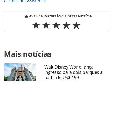
Cartões de Assistência
AVALIE A IMPORTÂNCIA DESTA NOTÍCIA
Para compartilhar esse conteúdo, por favor utilize o link
Mais notícias
https://www.panrotas.com.br/mercado/cartoes-de-
assistencia/2022/01/intermac-lanca-cobertura-de-
hospedagem-para-quarentena_186994.html ou as
Walt Disney World lança
ferramentas oferecidas na página. Todo o conteúdo
ingresso para dois parques a
produzido pela PANROTAS Editora é protegido pela
partir de US$ 199
legislação brasileira sobre direito autoral. Não reproduza o
conteúdo sem autorização da PANROTAS Editora
(copyright@panrotas.com.br).