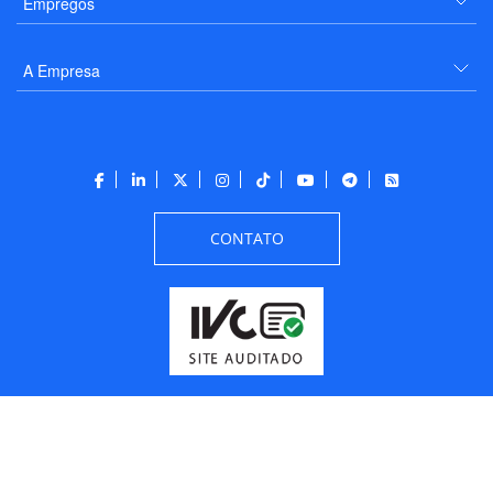
Empregos
A Empresa
CONTATO
Todos os direitos reservados a PANROTAS Editora - Ver.
Friday, August 7, 2026
6:34:07 PM -03:00:00 - Builder 2026.6.2.1
/ Layout
205df0c0b694a693290208d10d1a485b