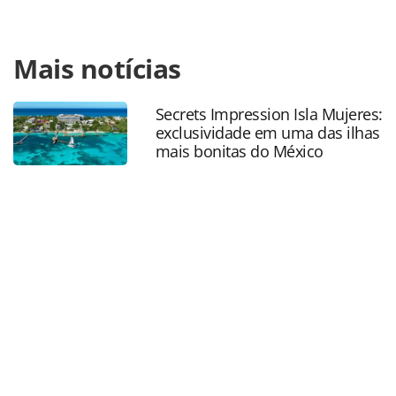
Para compartilhar esse conteúdo, por favor utilize o link
Mais notícias
https://www.panrotas.com.br/mercado/cartoes-de-
assistencia/2024/04/coris-amplia-cobertura-pet-para-
todos-os-segurados_204617.html ou as ferramentas
Secrets Impression Isla Mujeres:
oferecidas na página. Todo o conteúdo produzido pela
exclusividade em uma das ilhas
PANROTAS Editora é protegido pela legislação brasileira
mais bonitas do México
sobre direito autoral. Não reproduza o conteúdo sem
autorização da PANROTAS Editora
(copyright@panrotas.com.br).