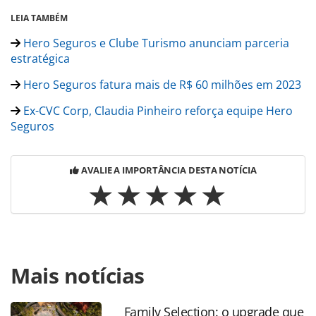
LEIA TAMBÉM
Hero Seguros e Clube Turismo anunciam parceria
estratégica
Hero Seguros fatura mais de R$ 60 milhões em 2023
Ex-CVC Corp, Claudia Pinheiro reforça equipe Hero
Seguros
AVALIE A IMPORTÂNCIA DESTA NOTÍCIA
Para compartilhar esse conteúdo, por favor utilize o link
Mais notícias
https://www.panrotas.com.br/mercado/cartoes-de-
assistencia/2024/05/hero-seguros-lanca-cobertura-para-
pets-e-notebooks_205265.html ou as ferramentas
Family Selection: o upgrade que