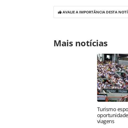
AVALIE A IMPORTÂNCIA DESTA NOTÍ
Para compartilhar esse conteúdo, por 
Mais notícias
https://www.panrotas.com.br/merc
25-anos-intermac-homenageia-panro
página. Todo o conteúdo produzido 
brasileira sobre direito autoral. N
PANROTAS Editora (copyright@panro
Turismo espo
oportunidade
viagens