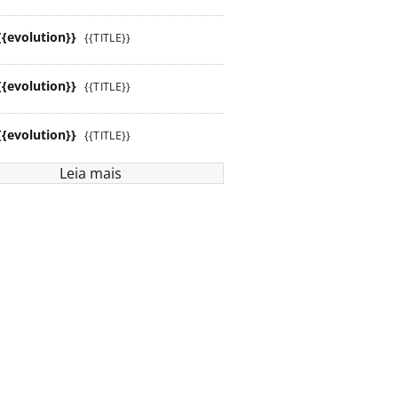
{{evolution}}
{{TITLE}}
{{evolution}}
{{TITLE}}
{{evolution}}
{{TITLE}}
Leia mais