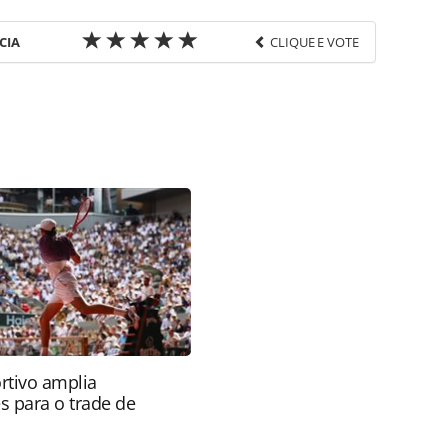
CIA
CLIQUE E VOTE
favor utilize o link
ado/cartoes-de-assistencia/2024/07/comemorando-
tas_207652.html ou as ferramentas oferecidas na
pela PANROTAS Editora é protegido pela legislação
ão reproduza o conteúdo sem autorização da
tas.com.br).
rtivo amplia
s para o trade de