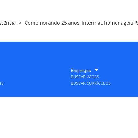
stência
Comemorando 25 anos, Intermac homenageia 
Empregos
BUSCAR VAGAS
IS
BUSCAR CURRÍCULOS
A Empresa
QUEM SOMOS
PUBLICIDADE
POLÍTICAS DE PRIVACIDADE
MAPA DO SITE