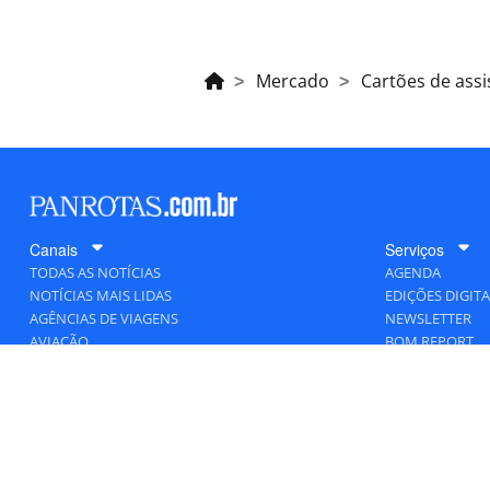
Mercado
Cartões de assi
Canais
Serviços
TODAS AS NOTÍCIAS
AGENDA
NOTÍCIAS MAIS LIDAS
EDIÇÕES DIGITA
AGÊNCIAS DE VIAGENS
NEWSLETTER
AVIAÇÃO
BOM REPORT
BLOGOSFERA
DESTINOS
GENTE
HOTELARIA
MERCADO
PANCORP