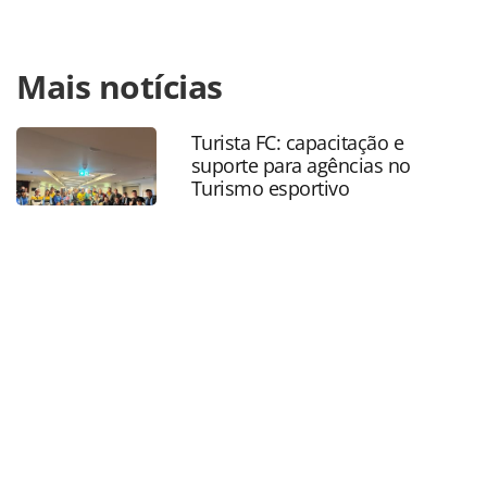
Para compartilhar esse conteúdo, por favor utilize o link
Mais notícias
https://www.panrotas.com.br/mercado/cartoes-de-
assistencia/2024/09/hero-seguros-cresce-40-no-1o-
semestre-e-fatura-r-80-milhoes_209697.html ou as
Turista FC: capacitação e
ferramentas oferecidas na página. Todo o conteúdo
suporte para agências no
produzido pela PANROTAS Editora é protegido pela
Turismo esportivo
legislação brasileira sobre direito autoral. Não reproduza o
conteúdo sem autorização da PANROTAS Editora
(copyright@panrotas.com.br).