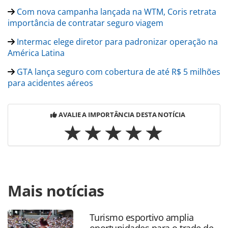
Com nova campanha lançada na WTM, Coris retrata
importância de contratar seguro viagem
Intermac elege diretor para padronizar operação na
América Latina
GTA lança seguro com cobertura de até R$ 5 milhões
para acidentes aéreos
AVALIE A IMPORTÂNCIA DESTA NOTÍCIA
Para compartilhar esse conteúdo, por favor utilize o link
Mais notícias
https://www.panrotas.com.br/mercado/cartoes-de-
assistencia/2025/04/linkka-metabuscador-de-seguro-abre-
vagas-para-vendas_216740.html ou as ferramentas
Turismo esportivo amplia
oferecidas na página. Todo o conteúdo produzido pela
oportunidades para o trade de