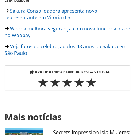
LEIA TAMBÉM
Sakura Consolidadora apresenta novo
representante em Vitória (ES)
Wooba melhora segurança com nova funcionalidade
no Woopay
Veja fotos da celebração dos 48 anos da Sakura em
São Paulo
AVALIE A IMPORTÂNCIA DESTA NOTÍCIA
Para compartilhar esse conteúdo, por favor utilize o link
Mais notícias
https://www.panrotas.com.br/mercado/consolidadoras/20
lanca-link-de-pagamento-de-seguranca-em-portal-de-
reservas_196490.html ou as ferramentas oferecidas na
Secrets Impression Isla Mujeres: