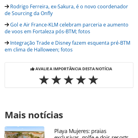
Rodrigo Ferreira, ex-Sakura, é o novo coordenador
de Sourcing da Onfly
Gol e Air France-KLM celebram parceria e aumento
de voos em Fortaleza pós-BTM; fotos
Integração Trade e Disney fazem esquenta pré-BTM
em clima de Halloween; fotos
AVALIE A IMPORTÂNCIA DESTA NOTÍCIA
Para compartilhar esse conteúdo, por favor utilize o link
Mais notícias
https://www.panrotas.com.br/mercado/consolidadoras/20
e-integracao-trade-anunciam-parceria_211168.html ou as
ferramentas oferecidas na página. Todo o conteúdo
Playa Mujeres: praias
produzido pela PANROTAS Editora é protegido pela
exclusivas, golfe e dois resorts