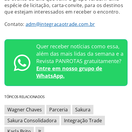
espécie de licitação, carta-convite, para os destinos
que estejam interessados em receber o encontro.
Contato:
adm@integracaotrade.com.br
Quer receber notícias como essa,
além das mais lidas da semana e a
Revista PANROTAS gratuitamente?
Entre em nosso grupo de
WhatsApp.
TÓPICOS RELACIONADOS
Wagner Chaves
Parceria
Sakura
Sakura Consolidadora
Integração Trade
Karla Brito
It