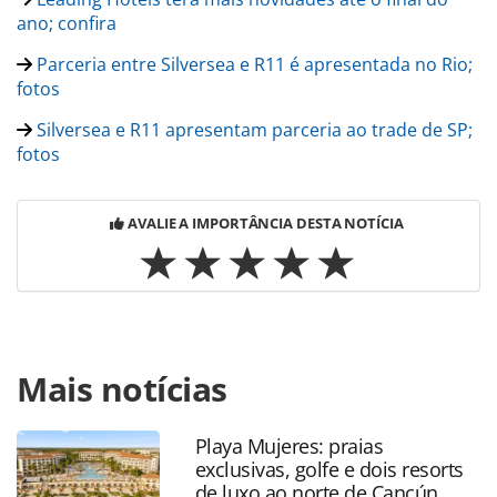
ano; confira
Parceria entre Silversea e R11 é apresentada no Rio;
fotos
Silversea e R11 apresentam parceria ao trade de SP;
fotos
AVALIE A IMPORTÂNCIA DESTA NOTÍCIA
Para compartilhar esse conteúdo, por favor utilize o link
Mais notícias
https://www.panrotas.com.br/mercado/cruzeiros/2019/09/
luxury-cruises-batiza-eclipse-em-nova-york_167484.html ou
as ferramentas oferecidas na página. Todo o conteúdo
Playa Mujeres: praias
produzido pela PANROTAS Editora é protegido pela
exclusivas, golfe e dois resorts
legislação brasileira sobre direito autoral. Não reproduza o
de luxo ao norte de Cancún