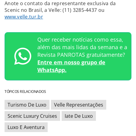
Anote o contato da representante exclusiva da
Scenic no Brasil, a Velle: (11) 3285-4437 ou
www.velle.tur.br
Quer receber notícias como essa,
além das mais lidas da semana e a
Revista PANROTAS gratuitamente?
Entre em nosso grupo de
WhatsApp.
TÓPICOS RELACIONADOS
Turismo De Luxo
Velle Representações
Scenic Luxury Cruises
Iate De Luxo
Luxo E Aventura