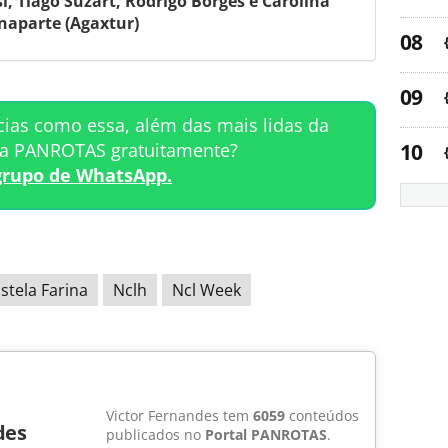
i, Tiago Suzart, Rodrigo Borges e Carolina
naparte (Agaxtur)
cias como essa, além das mais lidas da
ta PANROTAS gratuitamente?
grupo de WhatsApp.
stela Farina
Nclh
Ncl Week
Victor Fernandes tem
6059
conteúdos
des
publicados no
Portal PANROTAS
.