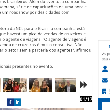
ens brasileiros. Além do evento, a companhia
semana, série de capacitações de uma hora e
eve um roadshow por dez cidades com
etora da NCL para o Brasil, a companhia está
e haverá um pico de vendas de cruzeiros e
 o agente de viagens. "O agente de viagens é
venda de cruzeiros é muito consultiva. Não
r o setor sem a parceria dos agentes", afirmou
As p
seu 
sionais presentes no evento.
01/17
Next