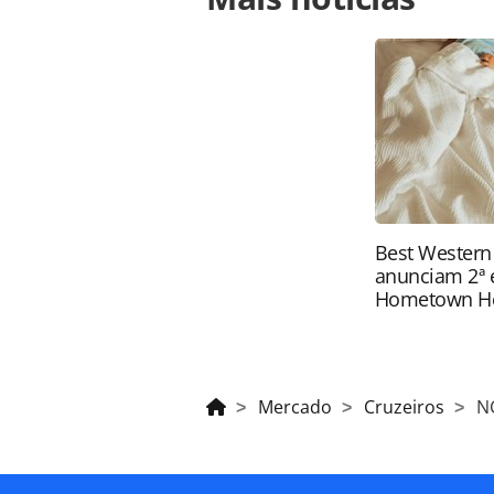
com-agentes-em-sao-paulo-veja-foto
página. Todo o conteúdo produzido 
brasileira sobre direito autoral. N
PANROTAS Editora (copyright@panro
Best Western
anunciam 2ª 
Hometown H
Mercado
Cruzeiros
NC