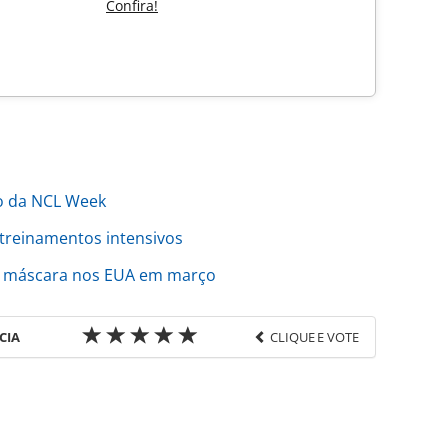
Confira!
o da NCL Week
treinamentos intensivos
de máscara nos EUA em março
CIA
CLIQUE E VOTE
favor utilize o link
o/cruzeiros/2022/02/ncl-inicia-serie-de-acoes-