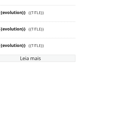
{{evolution}}
{{TITLE}}
{{evolution}}
{{TITLE}}
{{evolution}}
{{TITLE}}
Leia mais