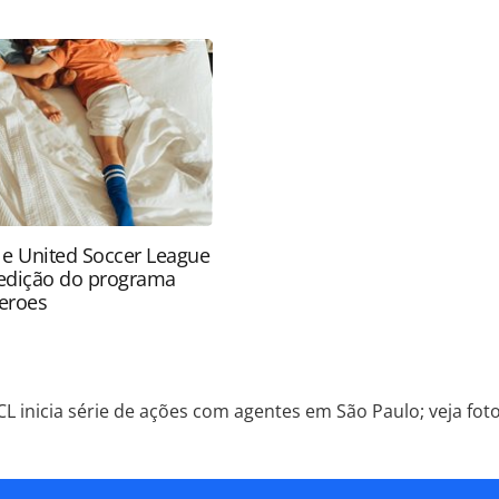
s_187598.html ou as ferramentas oferecidas na
pela PANROTAS Editora é protegido pela legislação
ão reproduza o conteúdo sem autorização da
tas.com.br).
 e United Soccer League
edição do programa
eroes
L inicia série de ações com agentes em São Paulo; veja fot