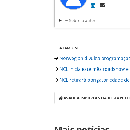
Sobre o autor
LEIA TAMBÉM
Norwegian divulga programaçã
NCL inicia este mês roadshow e 
NCL retirará obrigatoriedade 
AVALIE A IMPORTÂNCIA DESTA NOTÍ
Para compartilhar esse conteúdo, por 
Mais notícias
https://www.panrotas.com.br/mercad