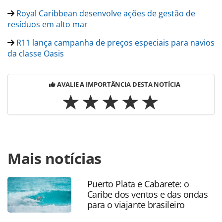
Royal Caribbean desenvolve ações de gestão de
resíduos em alto mar
R11 lança campanha de preços especiais para navios
da classe Oasis
AVALIE A IMPORTÂNCIA DESTA NOTÍCIA
Para compartilhar esse conteúdo, por favor utilize o link
Mais notícias
https://www.panrotas.com.br/mercado/cruzeiros/2023/08/
travel-comemora-aniversario-com-descontos-e-bloqueios-
exclusivos_198555.html ou as ferramentas oferecidas na
Puerto Plata e Cabarete: o
página. Todo o conteúdo produzido pela PANROTAS
Caribe dos ventos e das ondas
Editora é protegido pela legislação brasileira sobre direito
para o viajante brasileiro
autoral. Não reproduza o conteúdo sem autorização da
PANROTAS Editora (copyright@panrotas.com.br).