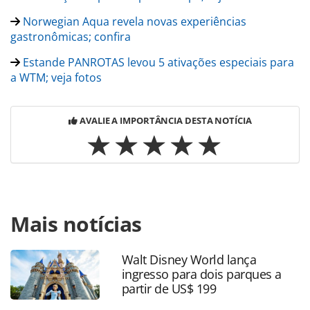
Norwegian Aqua revela novas experiências
gastronômicas; confira
Estande PANROTAS levou 5 ativações especiais para
a WTM; veja fotos
AVALIE A IMPORTÂNCIA DESTA NOTÍCIA
Para compartilhar esse conteúdo, por favor utilize o link
Mais notícias
https://www.panrotas.com.br/mercado/cruzeiros/2024/04
cruise-line-comemora-flutuacao-do-norwegian-
aqua_205036.html ou as ferramentas oferecidas na página.
Walt Disney World lança
Todo o conteúdo produzido pela PANROTAS Editora é
ingresso para dois parques a
protegido pela legislação brasileira sobre direito autoral.
partir de US$ 199
Não reproduza o conteúdo sem autorização da PANROTAS