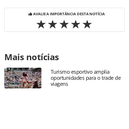
AVALIE A IMPORTÂNCIA DESTA NOTÍCIA
Para compartilhar esse conteúdo, por favor utilize o link
Mais notícias
https://www.panrotas.com.br/mercado/cruzeiros/2024/07/
conclui-instalacao-de-cabines-no-navio-disney-treasure-
veja-fotos_207331.html ou as ferramentas oferecidas na
Turismo esportivo amplia
página. Todo o conteúdo produzido pela PANROTAS
oportunidades para o trade de
Editora é protegido pela legislação brasileira sobre direito
viagens
autoral. Não reproduza o conteúdo sem autorização da
PANROTAS Editora (copyright@panrotas.com.br).