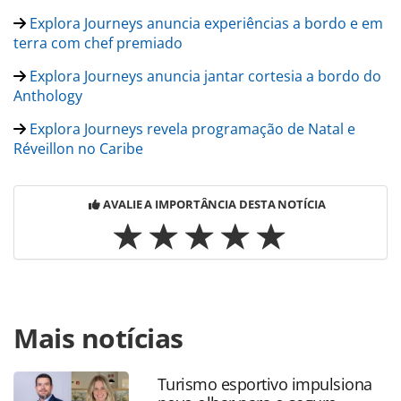
Explora Journeys anuncia experiências a bordo e em
terra com chef premiado
Explora Journeys anuncia jantar cortesia a bordo do
Anthology
Explora Journeys revela programação de Natal e
Réveillon no Caribe
AVALIE A IMPORTÂNCIA DESTA NOTÍCIA
Para compartilhar esse conteúdo, por favor utilize o link
Mais notícias
https://www.panrotas.com.br/mercado/cruzeiros/2024/11/
no-formula-1-paddock-club-esta-disponivel-para-reservas-
no-explora-ii_211712.html ou as ferramentas oferecidas na
Turismo esportivo impulsiona
página. Todo o conteúdo produzido pela PANROTAS