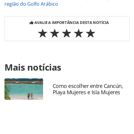
região do Golfo Arábico
AVALIE A IMPORTÂNCIA DESTA NOTÍCIA
Para compartilhar esse conteúdo, por favor utilize o link
Mais notícias
https://www.panrotas.com.br/mercado/cruzeiros/2025/04
world-america-tera-mil-metros-quadrados-de-area-de-
compras-e-novas-lojas_215940.html ou as ferramentas
oferecidas na página. Todo o conteúdo produzido pela
Como escolher entre Cancún,
Playa Mujeres e Isla Mujeres
PANROTAS Editora é protegido pela legislação brasileira
sobre direito autoral. Não reproduza o conteúdo sem
autorização da PANROTAS Editora
(copyright@panrotas.com.br).