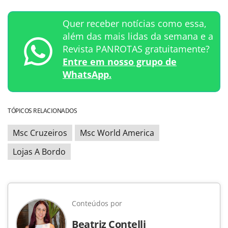
Quer receber notícias como essa,
além das mais lidas da semana e a
Revista PANROTAS gratuitamente?
Entre em nosso grupo de
WhatsApp.
TÓPICOS RELACIONADOS
Msc Cruzeiros
Msc World America
Lojas A Bordo
Conteúdos por
Beatriz Contelli