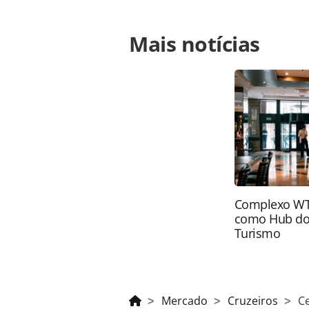
Para compartilhar esse conteúdo, por 
Mais notícias
https://www.panrotas.com.br/mercad
vendas-ao-publico-para-temporada-
oferecidas na página. Todo o conte
pela legislação brasileira sobre dir
autorização da PANROTAS Editora (
Complexo WTC
como Hub do
Turismo
Mercado
Cruzeiros
Ce