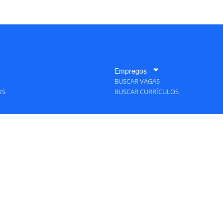
Empregos
BUSCAR VAGAS
IS
BUSCAR CURRÍCULOS
A Empresa
QUEM SOMOS
PUBLICIDADE
POLÍTICAS DE PRIVACIDADE
MAPA DO SITE
TAS Editora - Ver.
Friday, August 7, 2026 6:34:07 PM -03:00:00 - Builder 2026.6.2.1
/ Layou