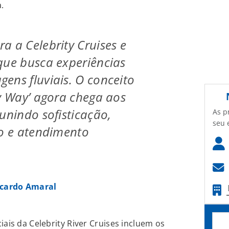
.
a a Celebrity Cruises e
que busca experiências
ens fluviais. O conceito
ty Way’ agora chega aos
unindo sofisticação,
As p
seu 
io e atendimento
icardo Amaral
iais da Celebrity River Cruises incluem os