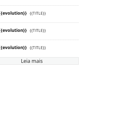
{{evolution}}
{{TITLE}}
{{evolution}}
{{TITLE}}
{{evolution}}
{{TITLE}}
Leia mais