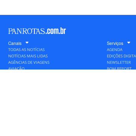
Canais
Serviços
TODAS AS NOTÍCIAS
AGENDA
NOTÍCIAS MAIS LIDAS
EDIÇÕES DIGITA
AGÊNCIAS DE VIAGENS
NEWSLETTER
AVIAÇÃO
BOM REPORT
BLOGOSFERA
DESTINOS
GENTE
HOTELARIA
MERCADO
PANCORP
PANROTAS+
VIAGENS DE LUXO
VÍDEOS
Todos os direitos reservados a PANRO