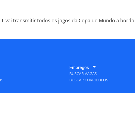
L vai transmitir todos os jogos da Copa do Mundo a bordo
Empregos
BUSCAR VAGAS
IS
BUSCAR CURRÍCULOS
A Empresa
QUEM SOMOS
PUBLICIDADE
POLÍTICAS DE PRIVACIDADE
MAPA DO SITE