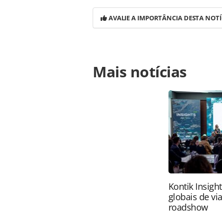
AVALIE A IMPORTÂNCIA DESTA NOTÍ
Para compartilhar esse conteúdo, por 
Mais notícias
https://www.panrotas.com.br/mercad
jogos-da-copa-do-mundo-a-bordo-de
oferecidas na página. Todo o conte
pela legislação brasileira sobre dir
autorização da PANROTAS Editora (
Kontik Insigh
globais de vi
roadshow