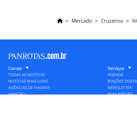
Mercado
Cruzeiros
NC
Canais
Serviços
TODAS AS NOTÍCIAS
AGENDA
NOTÍCIAS MAIS LIDAS
EDIÇÕES DIGITA
AGÊNCIAS DE VIAGENS
NEWSLETTER
AVIAÇÃO
BOM REPORT
BLOGOSFERA
DESTINOS
GENTE
HOTELARIA
MERCADO
PANCORP