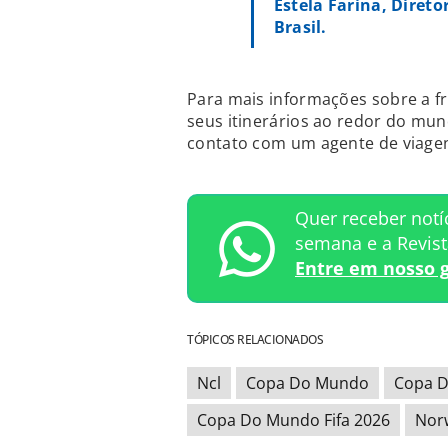
Estela Farina, Diret
Brasil.
Para mais informações sobre a fr
seus itinerários ao redor do mun
contato com um agente de viagens
Quer receber notí
semana e a Revis
Entre em nosso 
TÓPICOS RELACIONADOS
Ncl
Copa Do Mundo
Copa D
Copa Do Mundo Fifa 2026
Norw