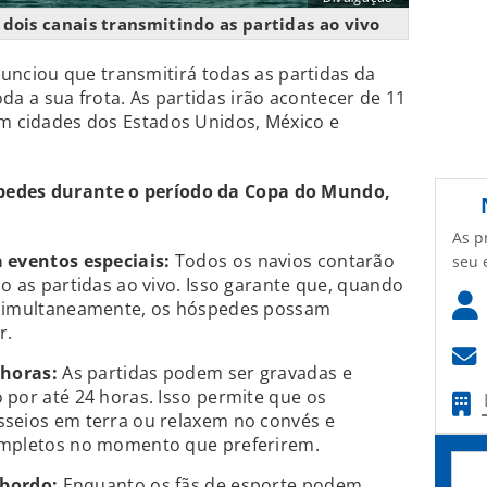
dois canais transmitindo as partidas ao vivo
nunciou que transmitirá todas as partidas da
 a sua frota. As partidas irão acontecer de 11
em cidades dos Estados Unidos, México e
spedes durante o período da Copa do Mundo,
As p
 eventos especiais:
Todos os navios contarão
seu 
o as partidas ao vivo. Isso garante que, quando
 simultaneamente, os hóspedes possam
r.
 horas:
As partidas podem ser gravadas e
por até 24 horas. Isso permite que os
seios em terra ou relaxem no convés e
ompletos no momento que preferirem.
a bordo:
Enquanto os fãs de esporte podem