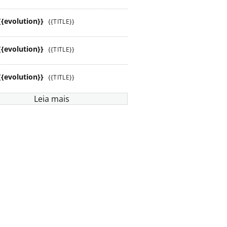
{{evolution}}
{{TITLE}}
{{evolution}}
{{TITLE}}
{{evolution}}
{{TITLE}}
Leia mais