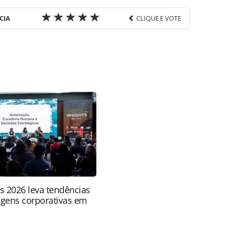
CIA
CLIQUE E VOTE
favor utilize o link
o/cruzeiros/2026/04/ncl-vai-transmitir-todos-os-
-seus-navios_228102.html ou as ferramentas
údo produzido pela PANROTAS Editora é protegido
eito autoral. Não reproduza o conteúdo sem
copyright@panrotas.com.br).
ts 2026 leva tendências
agens corporativas em