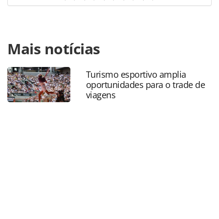
Para compartilhar esse conteúdo, por favor utilize o link
Mais notícias
https://www.panrotas.com.br/mercado/destinos/2020/04/
rio-de-janeiro-mascaras-passam-a-ser-
obrigatorias_172926.html ou as ferramentas oferecidas na
Turismo esportivo amplia
página. Todo o conteúdo produzido pela PANROTAS
oportunidades para o trade de
Editora é protegido pela legislação brasileira sobre direito
viagens
autoral. Não reproduza o conteúdo sem autorização da
PANROTAS Editora (copyright@panrotas.com.br).