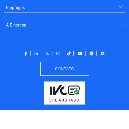
Empregos
A Empresa
CONTATO
Todos os direitos reservados a PANROTAS Editora - Ver.
Friday, August 7, 2026
10:30:08 AM -03:00:00 - Builder 2026.6.2.1
/ Layout
205df0c0b694a693290208d10d1a485b