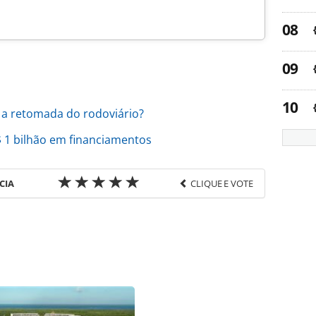
á a retomada do rodoviário?
 1 bilhão em financiamentos
CIA
CLIQUE E VOTE
favor utilize o link
do/destinos/2020/06/republica-dominicana-
julho_174153.html ou as ferramentas oferecidas
do pela PANROTAS Editora é protegido pela
 autoral. Não reproduza o conteúdo sem autorização