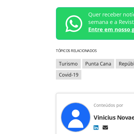
Quer receber notí
semana e a Revis
Entre em nosso 
TÓPICOS RELACIONADOS
Turismo
Punta Cana
Repúbl
Covid-19
Conteúdos por
Vinicius Nova