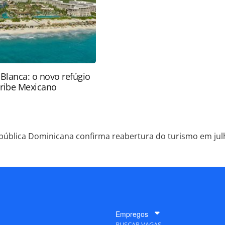
nrotas.com.br).
 Blanca: o novo refúgio
aribe Mexicano
pública Dominicana confirma reabertura do turismo em jul
Empregos
BUSCAR VAGAS