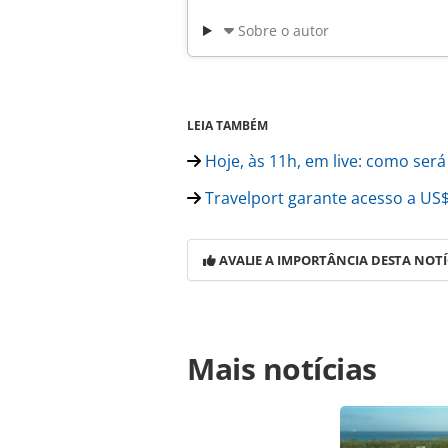
Sobre o autor
LEIA TAMBÉM
Hoje, às 11h, em live: como ser
Travelport garante acesso a US$
AVALIE A IMPORTÂNCIA DESTA NOTÍ
Para compartilhar esse conteúdo, por 
Mais notícias
https://www.panrotas.com.br/merca
confirma-reabertura-do-turismo-em-
na página. Todo o conteúdo produzi
legislação brasileira sobre direito