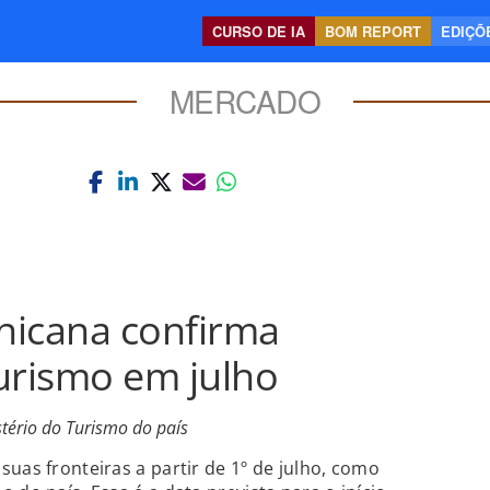
CURSO DE IA
BOM REPORT
EDIÇÕE
MERCADO
nicana confirma
urismo em julho
tério do Turismo do país
uas fronteiras a partir de 1º de julho, como