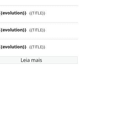
{{evolution}}
{{TITLE}}
{{evolution}}
{{TITLE}}
{{evolution}}
{{TITLE}}
Leia mais