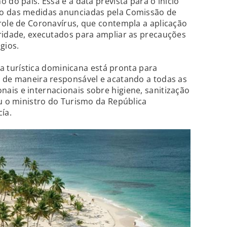
 do país. Essa é a data prevista para o início
ão das medidas anunciadas pela Comissão de
role de Coronavírus, que contempla a aplicação
bridade, executados para ampliar as precauções
gios.
ria turística dominicana está pronta para
s de maneira responsável e acatando a todas as
is e internacionais sobre higiene, sanitização
iu o ministro do Turismo da República
ía.