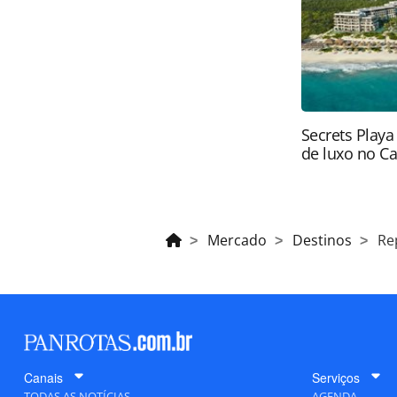
da PANROTAS Editora (copyright@pa
Secrets Playa
de luxo no C
Mercado
Destinos
Re
Canais
Serviços
TODAS AS NOTÍCIAS
AGENDA