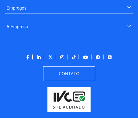
Empregos
A Empresa
CONTATO
Todos os direitos reservados a PANROTAS Editora - Ver.
Friday, August 7, 2026
1:25:28 PM -03:00:00 - Builder 2026.6.2.1
/ Layout
205df0c0b694a693290208d10d1a485b