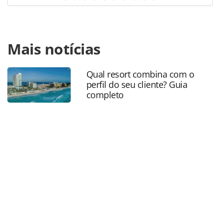
Para compartilhar esse conteúdo, por favor utilize o link
Mais notícias
https://www.panrotas.com.br/mercado/destinos/2021/01/fl
tera-novos-hoteis-atracoes-e-espacos-de-eventos-em-
2021_179271.html ou as ferramentas oferecidas na página.
Qual resort combina com o
Todo o conteúdo produzido pela PANROTAS Editora é
perfil do seu cliente? Guia
protegido pela legislação brasileira sobre direito autoral.
completo
Não reproduza o conteúdo sem autorização da PANROTAS
Editora (copyright@panrotas.com.br).