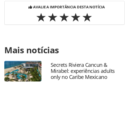
AVALIE A IMPORTÂNCIA DESTA NOTÍCIA
Para compartilhar esse conteúdo, por favor utilize o link
Mais notícias
https://www.panrotas.com.br/mercado/destinos/2021/12/v
de-portugal-trazem-14-mil-turistas-para-a-
bahia_186563.html ou as ferramentas oferecidas na
Secrets Riviera Cancun &
página. Todo o conteúdo produzido pela PANROTAS
Mirabel: experiências adults
Editora é protegido pela legislação brasileira sobre direito
only no Caribe Mexicano
autoral. Não reproduza o conteúdo sem autorização da
PANROTAS Editora (copyright@panrotas.com.br).