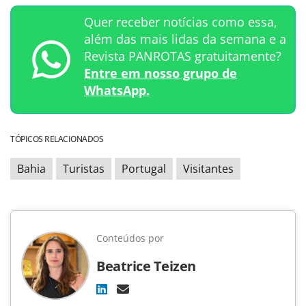
Quer receber notícias como essa,
além das mais lidas da semana e a
Revista PANROTAS gratuitamente?
Entre em nosso grupo de
WhatsApp.
TÓPICOS RELACIONADOS
Bahia
Turistas
Portugal
Visitantes
Conteúdos por
Beatrice Teizen