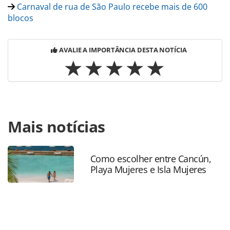
Carnaval de rua de São Paulo recebe mais de 600
blocos
AVALIE A IMPORTÂNCIA DESTA NOTÍCIA
Para compartilhar esse conteúdo, por favor utilize o link
Mais notícias
https://www.panrotas.com.br/mercado/destinos/2022/01/d
tambem-anuncia-cancelamento-de-festejos-de-
carnaval_186740.html ou as ferramentas oferecidas na
página. Todo o conteúdo produzido pela PANROTAS
Como escolher entre Cancún,
Playa Mujeres e Isla Mujeres
Editora é protegido pela legislação brasileira sobre direito
autoral. Não reproduza o conteúdo sem autorização da
PANROTAS Editora (copyright@panrotas.com.br).