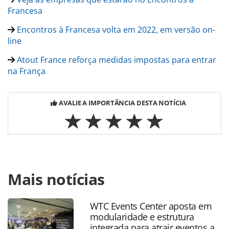
Francesa
Encontros à Francesa volta em 2022, em versão on-
line
Atout France reforça medidas impostas para entrar
na França
AVALIE A IMPORTÂNCIA DESTA NOTÍCIA
Para compartilhar esse conteúdo, por favor utilize o link
Mais notícias
https://www.panrotas.com.br/mercado/destinos/2022/02/
museus-e-hoteis-serao-inaugurados-na-franca-em-
2022_187636.html ou as ferramentas oferecidas na página.
WTC Events Center aposta em
Todo o conteúdo produzido pela PANROTAS Editora é
modularidade e estrutura
protegido pela legislação brasileira sobre direito autoral.
integrada para atrair eventos a