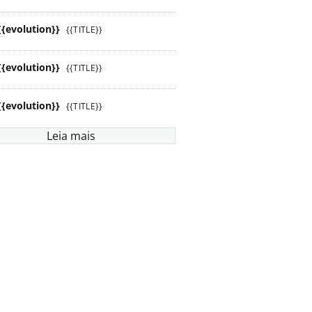
{{evolution}}
{{TITLE}}
{{evolution}}
{{TITLE}}
{{evolution}}
{{TITLE}}
Leia mais