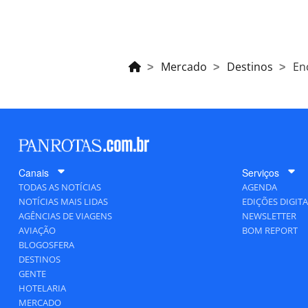
Mercado
Destinos
En
Canais
Serviços
TODAS AS NOTÍCIAS
AGENDA
NOTÍCIAS MAIS LIDAS
EDIÇÕES DIGITA
AGÊNCIAS DE VIAGENS
NEWSLETTER
AVIAÇÃO
BOM REPORT
BLOGOSFERA
DESTINOS
GENTE
HOTELARIA
MERCADO