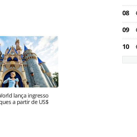
favor utilize o link
do/destinos/2023/01/encontros-a-francesa-
4445.html ou as ferramentas oferecidas na página.
ROTAS Editora é protegido pela legislação
ão reproduza o conteúdo sem autorização da
tas.com.br).
World lança ingresso
ques a partir de US$