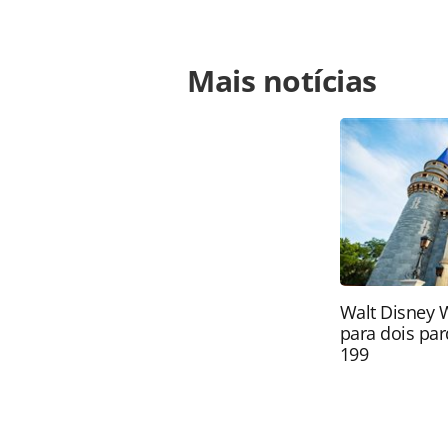
Para compartilhar esse conteúdo, por 
Mais notícias
https://www.panrotas.com.br/merca
acontece-de-14-a-16-de-fevereiro_19
Todo o conteúdo produzido pela PAN
brasileira sobre direito autoral. N
PANROTAS Editora (copyright@panro
Walt Disney 
para dois par
199