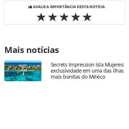
AVALIE A IMPORTÂNCIA DESTA NOTÍCIA
Para compartilhar esse conteúdo, por favor utilize o link
Mais notícias
https://www.panrotas.com.br/mercado/destinos/2023/04/
quentes-go-celebra-marcas-e-anuncia-
roadshows_195958.html ou as ferramentas oferecidas na
Secrets Impression Isla Mujeres:
página. Todo o conteúdo produzido pela PANROTAS
exclusividade em uma das ilhas
Editora é protegido pela legislação brasileira sobre direito
mais bonitas do México
autoral. Não reproduza o conteúdo sem autorização da
PANROTAS Editora (copyright@panrotas.com.br).