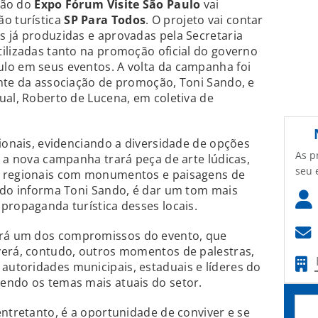
ição do
Expo Fórum Visite São Paulo
vai
ão turística
SP Para Todos
. O projeto vai contar
 já produzidas e aprovadas pela Secretaria
ilizadas tanto na promoção oficial do governo
lo em seus eventos. A volta da campanha foi
nte da associação de promoção, Toni Sando, e
ual, Roberto de Lucena, em coletiva de
cionais, evidenciando a diversidade de opções
As p
, a nova campanha trará peça de arte lúdicas,
seu 
s regionais com monumentos e paisagens de
undo informa Toni Sando, é dar um tom mais
propaganda turística desses locais.
rá um dos compromissos do evento, que
verá, contudo, outros momentos de palestras,
utoridades municipais, estaduais e líderes do
endo os temas mais atuais do setor.
entretanto, é a oportunidade de conviver e se