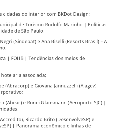
 cidades do interior com BKDot Design;
unicipal de Turismo Rodolfo Marinho | Políticas
cidade de São Paulo;
egri (Sindepat) e Ana Biselli (Resorts Brasil) – A
mo;
uza | FOHB | Tendências dos meios de
otelaria associada;
e (Abracorp) e Giovana Jannuzzelli (Alagev) –
rporativo;
ro (Abear) e Ronei Glansmann (Aeroporto SJC) |
unidades;
Accredito), Ricardo Brito (DesenvolveSP) e
veSP) | Panorama econômico e linhas de