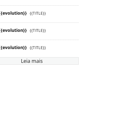
{{evolution}}
{{TITLE}}
{{evolution}}
{{TITLE}}
{{evolution}}
{{TITLE}}
Leia mais