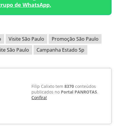
grupo de WhatsApp.
o
Visite São Paulo
Promoção São Paulo
ite São Paulo
Campanha Estado Sp
Filip Calixto tem
8370
conteúdos
publicados no
Portal PANROTAS
.
Confira!