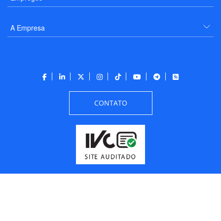
A Empresa
CONTATO
Todos os direitos reservados a PANROTAS Editora - Ver.
Friday, August 7, 2026
6:34:07 PM -03:00:00 - Builder 2026.6.2.1
/ Layout
205df0c0b694a693290208d10d1a485b