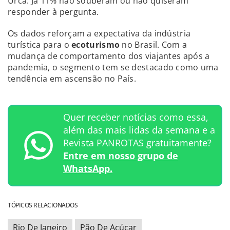
Urca. Já 11% não souberam ou não quiseram
responder à pergunta.
Os dados reforçam a expectativa da indústria
turística para o
ecoturismo
no Brasil. Com a
mudança de comportamento dos viajantes após a
pandemia, o segmento tem se destacado como uma
tendência em ascensão no País.
Quer receber notícias como essa,
além das mais lidas da semana e a
Revista PANROTAS gratuitamente?
Entre em nosso grupo de
WhatsApp.
TÓPICOS RELACIONADOS
Rio De Janeiro
Pão De Açúcar