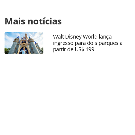
Para compartilhar esse conteúdo, por favor utilize o link
Mais notícias
https://www.panrotas.com.br/mercado/destinos/2023/09/p
88-dos-moradores-do-rio-tirolesa-fomentara-turismo-da-
cidade_199394.html ou as ferramentas oferecidas na
Walt Disney World lança
página. Todo o conteúdo produzido pela PANROTAS
ingresso para dois parques a
Editora é protegido pela legislação brasileira sobre direito
partir de US$ 199
autoral. Não reproduza o conteúdo sem autorização da
PANROTAS Editora (copyright@panrotas.com.br).