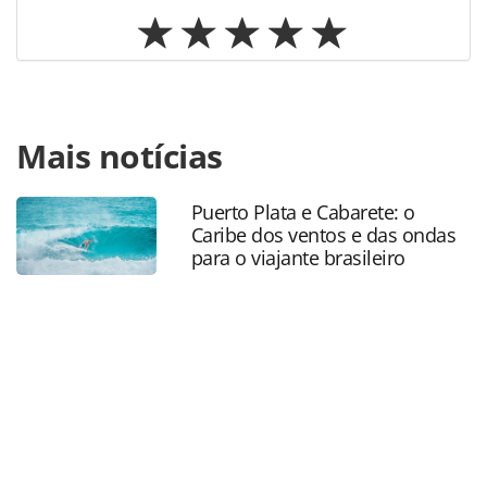
Para compartilhar esse conteúdo, por favor utilize o link
Mais notícias
https://www.panrotas.com.br/mercado/destinos/2023/11/
no-turismo-capixaba-promete-continuidade-e-busca-por-
cruzeiros_201358.html ou as ferramentas oferecidas na
Puerto Plata e Cabarete: o
página. Todo o conteúdo produzido pela PANROTAS
Caribe dos ventos e das ondas
Editora é protegido pela legislação brasileira sobre direito
para o viajante brasileiro
autoral. Não reproduza o conteúdo sem autorização da
PANROTAS Editora (copyright@panrotas.com.br).