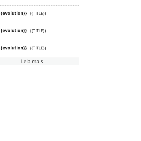
{{evolution}}
{{TITLE}}
{{evolution}}
{{TITLE}}
{{evolution}}
{{TITLE}}
Leia mais