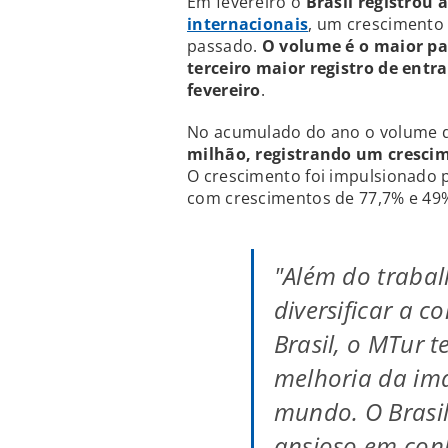
Em fevereiro o
Brasil registrou 
internacionais
, um crescimento
passado.
O volume é o maior pa
terceiro maior registro de entr
fevereiro
.
No acumulado do ano o volume d
milhão, registrando um crescim
O crescimento foi impulsionado p
com crescimentos de 77,7% e 49%
"Além do trabal
diversificar a c
Brasil, o MTur 
melhoria da ima
mundo. O Brasi
ansioso em conh