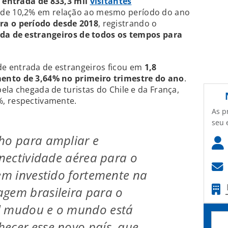
a entrada de 833,3 mil
visitantes
 de 10,2% em relação ao mesmo período do ano
ra o período desde 2018
, registrando o
ada de estrangeiros de todos os tempos para
e entrada de estrangeiros ficou em
1,8
ento de 3,64% no primeiro trimestre do ano
.
ela chegada de turistas do Chile e da França,
, respectivamente.
As p
seu 
ho para ampliar e
onectividade aérea para o
tem investido fortemente na
gem brasileira para o
l mudou e o mundo está
ecer esse novo país, que