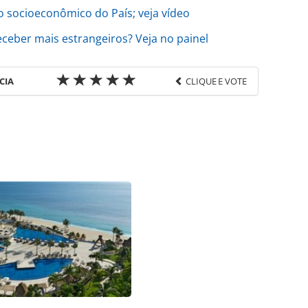
 socioeconômico do País; veja vídeo
eceber mais estrangeiros? Veja no painel
CIA
CLIQUE E VOTE
favor utilize o link
ado/destinos/2024/03/com-recorde-volume-de-
-fevereiro_204237.html ou as ferramentas
údo produzido pela PANROTAS Editora é protegido
eito autoral. Não reproduza o conteúdo sem
copyright@panrotas.com.br).