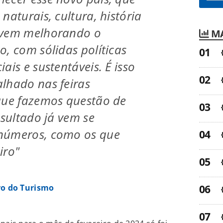
naturais, cultura, história
 vem melhorando o
MA
o, com sólidas políticas
ais e sustentáveis. É isso
lhado nas feiras
que fazemos questão de
esultado já vem se
números, como os que
iro"
ro do Turismo