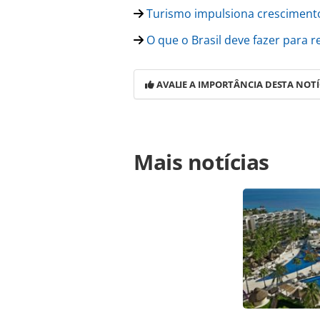
Turismo impulsiona crescimento
O que o Brasil deve fazer para r
AVALIE A IMPORTÂNCIA DESTA NOTÍ
Para compartilhar esse conteúdo, por 
Mais notícias
https://www.panrotas.com.br/merc
estrangeiros-no-brasil-cresce-10-em
oferecidas na página. Todo o conte
pela legislação brasileira sobre dir
autorização da PANROTAS Editora (