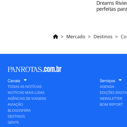
Dreams Rivier
perfeitas para
Mercado
Destinos
Co
Canais
Serviços
TODAS AS NOTÍCIAS
AGENDA
NOTÍCIAS MAIS LIDAS
EDIÇÕES DIGITA
AGÊNCIAS DE VIAGENS
NEWSLETTER
AVIAÇÃO
BOM REPORT
BLOGOSFERA
DESTINOS
GENTE