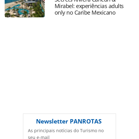
página. Todo o conteúdo produzido pela PANROTAS
Mirabel: experiências adults
Editora é protegido pela legislação brasileira sobre direito
only no Caribe Mexicano
autoral. Não reproduza o conteúdo sem autorização da
PANROTAS Editora (copyright@panrotas.com.br).
Newsletter
PANROTAS
As principais notícias do Turismo no
seu e-mail