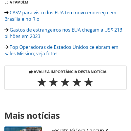
LEIA TAMBÉM
CASV para visto dos EUA tem novo endereço em
Brasília e no Rio
Gastos de estrangeiros nos EUA chegam a US$ 213
bilhões em 2023
Top Operadoras de Estados Unidos celebram em
Sales Mission; veja fotos
AVALIE A IMPORTÂNCIA DESTA NOTÍCIA
Para compartilhar esse conteúdo, por favor utilize o link
Mais notícias
https://www.panrotas.com.br/mercado/destinos/2024/03/
recebem-18-milhoes-de-visitantes-em-fevereiro-137-mil-
sao-do-brasil_204234.html ou as ferramentas oferecidas na
Secrets Riviera Cancun &